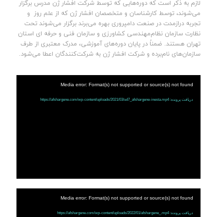
لازم به ذکر است که دوره‌هایی که توسط شرکت افشار ژن مدرس برگزار
می‌شوند، توسط کارشناسان و متخصصان افشار ژن که از علم روز و
تجربه درازمدت در صنعت دامپروری بهره می‌برند برگزار می‌شوند تحت
نظارت سازمان نظام‌مهندسی کشاورزی و سازمان فنی و حرفه ای استان
تهران هستند. ضمناً در پایان دوره‌های آموزشی، مدرک معتبری از طرف
سازمان‌های نام‌برده و شرکت افشار ژن به شرکت‌کنندگان اعطا می‌شود.
Media error: Format(s) not supported or source(s) not found
دریافت پرونده: https://afshargene.com/wp-content/uploads/2021/03/ud7_afshargene-inesta.mp4
Media error: Format(s) not supported or source(s) not found
دریافت پرونده: https://afshargene.com/wp-content/uploads/2022/01/afshargene_.mp4