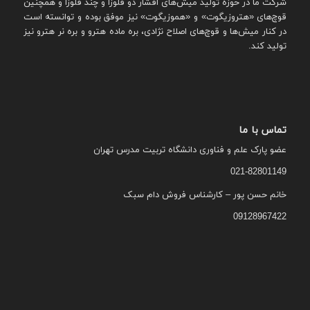
شرکت ما در حوزه تولید میش‌های افشار دو قلوزا و چند قلوزا و همچنین
قوچ‌های «هتروزیگوت» و «هموزیگوت» نیز موفق بوده و توانسته است
در کنار میش‌ها و قوچ‌های اصلاح نژادی، بره ماده هترو و بره نر هترو نیز
تولید کند.
تماس با ما
عضو پارک علم و فناوری دانشگاه تربیت مدرس تهران
021-82801149
خانم حسن پور – کارشناس فروش دام سبک
09128967422