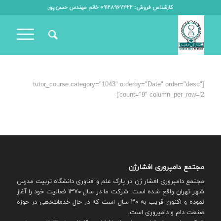
کارشناس فروش: ۰۹۱۲۸۹۶۷۴۲۲ خانم مهندس حسن پور
[tutor_course category="1043" orderby="Date" order="desc"
count="9" column_per_row='2']
مجتمع دامپروری افشارژن
مجتمع دامپروری افشار ژن در پارک علم و فناوری دانشگاه تربیت مدرس
شهر تهران واقع شده است. شرکت ما در سال ۱۳۷۰ فعالیت خود را آغاز
نموده و اکنون قریب به ۳۰ سال است که در حال خدمات‌دهی در حوزه
صنعت دام و دامپروری است.