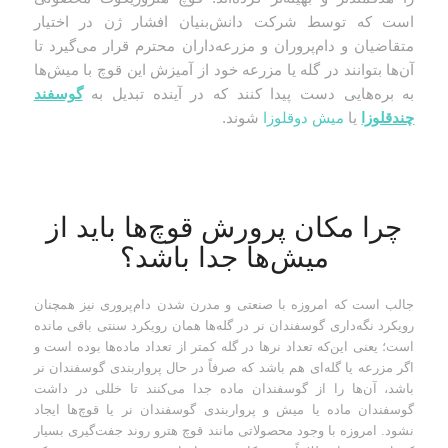
است که توسط شرکت دانش‌بنیان افشار ژن در اختیار
متقاضیان و دام‌پروران و مزرعه‌داران محترم قرار می‌گیرد تا
آن‌ها بتوانند در گله یا مزرعه خود از آمیزش این قوچ با میش‌ها
به بره‌هایی دست پیدا کنند که در آینده تبدیل به
گوسفند
چندقلوزا
یا
میش دوقلوزا
شوند.
چرا مکان پرورش قوچ‌ها باید از
میش‌ها جدا باشد؟
جالب است که امروزه با صنعتی و مدرن شدن دام‌پروری نیز همچنان
رویکرد نگه‌داری گوسفندان نر در گله‌ها همان رویکرد سنتی باقی مانده
است؛ یعنی این‌که تعداد نرها در گله کمتر از تعداد ماده‌ها بوده است و
اگر مزرعه یا گله‌ای هم باشد که صرفاً در حال پرواربندی گوسفندان نر
باشد، آن‌ها را از گوسفندان ماده جدا می‌کنند تا خللی در داشت
گوسفندان ماده یا میش و پرواربندی گوسفندان نر یا قوچ‌ها ایجاد
نشود. امروزه با وجود محصولاتی مانند قوچ هترو روند جفت‌گیری بسیار