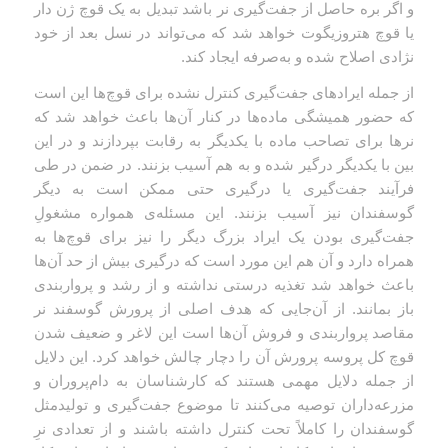
و اگر بره حاصل از جفت‌گیری نر باشد تبدیل به یک قوچ ژن دار
یا قوچ هتروزیگوت خواهد شد که می‌تواند در نسل بعد از خود
نژادی اصلاح شده و به‌صرفه ایجاد کند.
از جمله ایرادهای جفت‌گیری کنترل نشده برای قوچ‌ها این است
که حضور همیشگی ماده‌ها در کنار آن‌ها باعث خواهد شد که
نرها برای تصاحب ماده با یکدیگر به رقابت بپردازند و در این
بین با یکدیگر درگیر شده و به هم آسیب بزنند. در ضمن در طی
فرآیند جفت‌گیری یا درگیری حتی ممکن است به دیگر
گوسفندان نیز آسیب بزنند. این مسئله‌ی همواره مشغولِ
جفت‌گیری بودن یک ایراد بزرگ دیگر را نیز برای قوچ‌ها به
همراه دارد و آن هم این مورد است که درگیری بیش از حد آن‌ها
باعث خواهد شد تغذیه درستی نداشته و از رشد و پرواربندی
باز بمانند. از آن‌جایی که هدف اصلی از پرورش گوسفند نر
مقاصد پرواربندی و فروش آن‌ها است این لاغر و ضعیف شدن
قوچ کل پروسه پرورش آن را دچار چالش خواهد کرد. این دلایل
از جمله دلایل مهمی هستند که کارشناسان به دام‌پروران و
مزرعه‌داران توصیه می‌کنند تا موضوع جفت‌گیری و تولیدمثل
گوسفندان را کاملاً تحت کنترل داشته باشند و از تعدادی نرِ