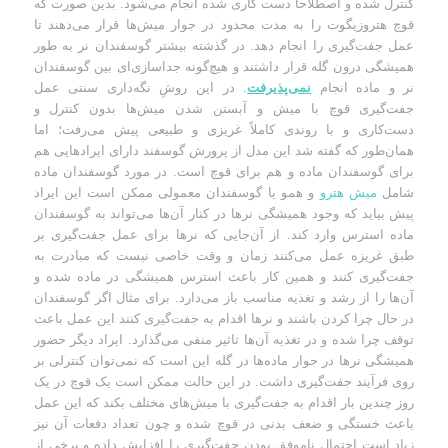
کنترل شده و اصطلاحاً دست کاری شده انجام می‌شود. بدین صورت که
قوچ هتروزیگوت را به مدت محدود در جوار میش‌ها قرار می‌دهند تا
عمل جفت‌گیری را انجام دهد. در گذشته بیشتر گوسفندان نر به طور
همیشگی درون گله قرار داشتند و هیچ‌گونه جداسازی‌ای بین گوسفندان
نر و ماده انجام
نمی‌پذیرفت
. در این روشِ نگه‌داری سنتی عمل
جفت‌گیری قوچ با میش و آبستن شدن میش‌ها بدون کنترل و
دست‌کاری و با روندی کاملاً غریزی و طبیعی پیش می‌رفت؛ اما
همان‌طور که گفته شد این مدل از پرورش گوسفند دارای ایرادهایی هم
برای گوسفندان ماده و هم برای قوچ است. در مورد گوسفندان ماده
شامل
میش هترو
و همو یا گوسفندان معمولی ممکن است این ایراد
پیش بیاید که وجود همیشگی نرها در کنار آن‌ها می‌تواند به گوسفندان
ماده استرس وارد کند. از آن‌جایی که نرها برای عمل جفت‌گیری بر
طبق غریزه عمل می‌کنند زمان و وقت خاصی نیست که مبادرت به
جفت‌گیری کنند و همین کار باعث استرس همیشگی در ماده شده و
آن‌ها را از رشد و تغذیه مناسب باز می‌دارد. برای مثال اگر گوسفندان
در حال چرا کردن باشند و نرها اقدام به جفت‌گیری کنند این عمل باعث
توقف چرا شده و در تغذیه آن‌ها تاثیر منفی می‌گذارد. ایراد دیگر حضور
همیشگی نرها در جوار ماده‌ها در گله این است که نمی‌توان کنترلی بر
روی فرآیند جفت‌گیری داشت. در این حالت ممکن است یک قوچ در یک
روز چندین بار اقدام به جفت‌گیری با میش‌های مختلف بکند که این عمل
باعث خستگی و ضعف بدنی در قوچ شده و چون تعداد دفعات آن نیز
زیاد است احتمال ناموفق بودن جفت‌گیری را افزایش داده و برخی از