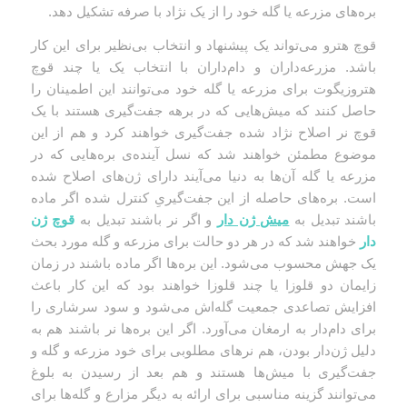
بره‌های مزرعه یا گله خود را از یک نژاد با صرفه تشکیل دهد.
قوچ هترو می‌تواند یک پیشنهاد و انتخاب بی‌نظیر برای این کار
باشد. مزرعه‌داران و دام‌داران با انتخاب یک یا چند قوچ
هتروزیگوت برای مزرعه یا گله خود می‌توانند‌ این اطمینان را
حاصل کنند که میش‌هایی که در برهه جفت‌گیری هستند با یک
قوچ نر اصلاح نژاد شده جفت‌گیری خواهند کرد و هم از این
موضوع مطمئن خواهند شد که نسل آینده‌ی بره‌هایی که در
مزرعه یا گله آن‌ها به دنیا می‌آیند دارای ژن‌های اصلاح شده
است. بره‌های حاصله از این جفت‌گیریِ کنترل شده اگر ماده
باشند تبدیل به
میش ژن دار
و اگر نر باشند تبدیل به
قوچ ژن‌
دار
خواهند شد که در هر دو حالت برای مزرعه و گله مورد بحث
یک جهش محسوب می‌شود. این بره‌ها اگر ماده باشند در زمان
زایمان دو قلوزا یا چند قلوزا خواهند بود که این کار باعث
افزایش تصاعدی جمعیت گله‌اش می‌شود و سود سرشاری را
برای دام‌دار به ارمغان می‌آورد. اگر این بره‌ها نر باشند هم به
دلیل ژن­‌دار بودن، هم نرهای مطلوبی برای خود مزرعه و گله و
جفت‌گیری با میش‌ها هستند و هم بعد از رسیدن به بلوغ
می‌توانند گزینه مناسبی برای ارائه به دیگر مزارع و گله‌ها برای