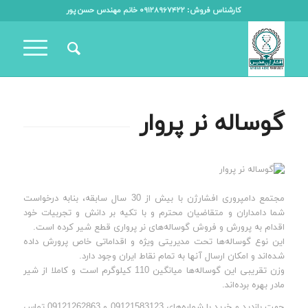
کارشناس فروش: ۰۹۱۲۸۹۶۷۴۲۲ خانم مهندس حسن پور
گوساله نر پروار
مجتمع دامپروری افشارژن با بیش از 30 سال سابقه، بنابه درخواست
شما دامداران و متقاضیان محترم و با تکیه بر دانش و تجربیات خود
اقدام به پرورش و فروش گوساله‌های نر پرواری قطع شیر کرده است.
این نوع گوساله‌ها تحت مدیریتی ویژه و اقداماتی خاص پرورش داده
شده‌اند و امکان ارسال آنها به تمام نقاط ایران وجود دارد.
وزن تقریبی این گوساله‌ها میانگین 110 کیلوگرم است و کاملا از شیر
مادر بهره برده‌اند.
جهت بازدید و خرید با شماره‌های 09121583123 و 09121262863 تماس