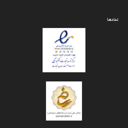
نمادها