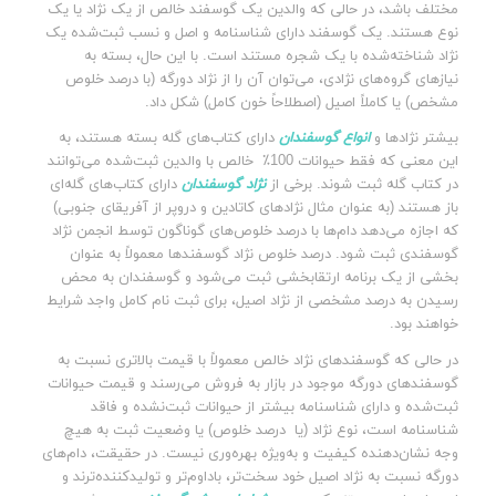
مختلف باشد، در حالی‌ که والدین یک گوسفند خالص از یک نژاد یا یک
نوع هستند. یک گوسفند دارای شناسنامه و اصل و نسب ثبت‌شده یک
نژاد شناخته‌شده با یک شجره مستند است. با این حال، بسته به
نیازهای گروه‌های نژادی، می‌توان آن را از نژاد دورگه (با درصد خلوص
مشخص) یا کاملاً اصیل (اصطلاحاً خون کامل) شکل داد.
بیشتر نژادها و
انواع گوسفندان
دارای کتاب‌های گله بسته هستند، به
این معنی که فقط حیوانات 100٪ خالص با والدین ثبت‌شده می‌توانند
در کتاب گله ثبت شوند. برخی از
نژاد گوسفندان
دارای کتاب‌های گله‌ای
باز هستند (به‌ عنوان مثال نژادهای کاتادین و دروپر از آفریقای جنوبی)
که اجازه می‌دهد دام‌ها با درصد خلوص‌های گوناگون توسط انجمن نژاد
گوسفندی ثبت شود. درصد خلوص نژاد گوسفندها معمولاً به عنوان
بخشی از یک برنامه ارتقابخشی ثبت می‌شود و گوسفندان به محض
رسیدن به درصد مشخصی از نژاد اصیل، برای ثبت نام کامل واجد شرایط
خواهند بود.
در حالی که گوسفندهای نژاد خالص معمولاً با قیمت بالاتری نسبت به
گوسفندهای دورگه موجود در بازار به فروش می‌رسند و قیمت حیوانات
ثبت‌شده و دارای شناسنامه بیشتر از حیوانات ثبت‌نشده و فاقد
شناسنامه است، نوع نژاد (یا درصد خلوص) یا وضعیت ثبت به هیچ
وجه نشان‌دهنده کیفیت و به‌ویژه بهره‌وری نیست. در حقیقت، دام‌های
دورگه نسبت به نژاد اصیل خود سخت‌تر، باداوم‌تر و تولیدکننده‌ترند و