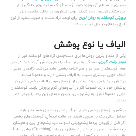
بسیاری از مناطق آن وجود دارد، نژاد سافولک سفید برای جلوگیری از
این مشکل توسعه داده شدند. برخی تلاش‌ها در ایالات متحده ذیل
پرورش گوسفند به روش نوین
برای ایجاد نژاد مشابه و صورت‌سفید از نوع
قوچ پایانه‌ای در حال انجام است.
الیاف یا نوع پوشش
یکی از متداول‌ترین روش‌ها برای دسته‌بندی نژادهای گوسفند غیر از
انواع جفت گیری
، بستگی به نوع الیاف یا نوع پوشش آن‌ها دارد. در بدن
همه گوسفندان هم مو و هم الیاف پشمی رشد می‌کند. نژادهای مویی،
الیاف مویی بیشتری نسبت به الیاف پشمی دارند و معمولاً سالانه
پوشش خود را می‌ریزند. بعضی از نژادهای مویی الیاف پشمی کمی در
پوشش خود دارند خصوصاً اگر در آب‌وهوای گرم پرورش یابند. گوسفندان
مویی معمولاً نیازی به پشم‌چینی، چیدن موهای بین پاها یا چیدن دُم
ندارند.
برعکس، نژادهای پشمی دارای الیاف پشمی بیشتری هستند و باید
حداقل سالی یک بار قیچی شوند. در حالت ایده‌آل، گوسفندهای پشمی
اگر قبل از زاییدن بره‌ها پشم‌چینی نشوند، باید پشم‌های بین پاهایشان
چیده شود. منظور از چیدن پشم‌‌های بین پاها (Crutching) نواحی اطراف
واژن و پستان است گوسفندان است. پایه و اساس همه گوسفندان