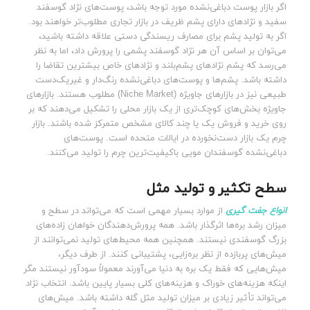
اگر بازار پوست دباغی‌نشده مورد توجه باشد، پوست‌های نژاد گوسفند
سفید و نژادهای دارای پشم ظریف در بازار تجاری مطلوب‌تر خواهند بود.
اگر به تولید پشم برای مصارف ریسندگی دستی علاقه داشته باشید،
می‌توان بر اساس آن هر نژاد گوسفند پشمی را پرورش داد، اما به نظر
می‌رسد که پشم نژادهای پشم‌بلند و نژادهای خاص بیشترین تقاضا را
داشته باشد. پشم‌ها و پوست‌های دباغی‌نشده رنگ‌دار و غیریک‌دست
طبیعی نیز در بازارهای جاویژه (Niche Market) مطلوب هستند. بازارهای
جاویژه بخش‌های کوچک‌تری از یک بازار محلی را تشکیل می‌دهند که بر
روی خرید و فروش یک یا چند کالای مشخص متمرکز شده باشند. بازار
چرم یک بازار دست‌نخورده در ایالات متحده است. پوست‌های
دباغی‌نشده گوسفندان مویی باکیفیت‌ترین چرم را تولید می‌کنند.
سطح
تکثیر و تولید مثل
انواع جفت گیری
از موارد بسیار مهمی است که می‌تواند در سطح و
میزان رشد بره‌ها اثرگذار باشد. همه پرورش‌دهندگان خواهان زاده‌های
بزرگ گوسفندی نیستند. همچنین همه محیط‌های تولید نمی‌توانند از
میش‌های پربازده از نظر بره‌زایی، پشتیبانی کنند. از طرف دیگر،
میش‌هایی که فقط یک بره به دنیا می‌آورند معمولاً سودآور نیستند مگر
اینکه هزینه‌های خوراک و هزینه‌های کلی بسیار پایین باشد. انتخاب نژاد
می‌تواند تأثیر زیادی بر میزان تولید مثل گله داشته باشد. میش‌های