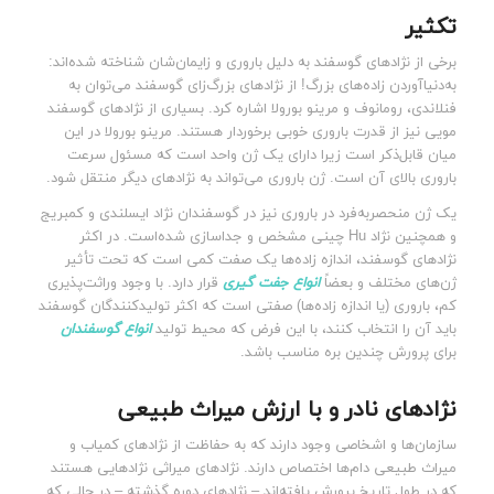
تکثیر
برخی از نژادهای گوسفند به دلیل باروری و زایمان‌شان شناخته شده‌اند:
به‌دنیا‌آوردن زاده‌های بزرگ! از نژادهای بزرگ‌زای گوسفند می‌توان به
فنلاندی، رومانوف و مرینو بورولا اشاره کرد. بسیاری از نژادهای گوسفند
مویی نیز از قدرت باروری خوبی برخوردار هستند. مرینو بورولا در این
میان قابل‌ذکر است زیرا دارای یک ژن واحد است که مسئول سرعت
باروری بالای آن است. ژن باروری می‌تواند به نژادهای دیگر منتقل شود.
یک ژن منحصربه‌فرد در باروری نیز در گوسفندان نژاد ایسلندی و کمبریج
و همچنین نژاد Hu چینی مشخص و جداسازی شده‌است. در اکثر
نژادهای گوسفند، اندازه زاده‌ها یک صفت کمی است که تحت تأثیر
ژن‌های مختلف و بعضاً
انواع جفت گیری
قرار دارد. با وجود وراثت‌پذیری
کم، باروری (یا اندازه زاده‌ها) صفتی است که اکثر تولیدکنندگان گوسفند
باید آن را انتخاب کنند، با این فرض که محیط تولید
انواع گوسفندان
برای پرورش چندین بره مناسب باشد.
نژادهای نادر و با ارزش میراث طبیعی
سازمان‌ها و اشخاصی وجود دارند که به حفاظت از نژادهای کمیاب و
میراث طبیعی دام‌ها اختصاص دارند. نژادهای میراثی نژادهایی هستند
که در طول تاریخ پرورش یافته‌اند – نژادهای دوره گذشته – در حالی که