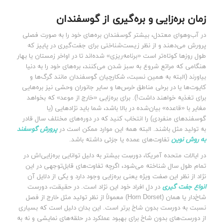
زمان بره‌زایی و بره‌گیری از گوسفندان
در آب‌وهوای معتدل، بیشتر گوسفندان بره‌های خود را به صورت فصلی
پرورش می‌دهند و از نظر زیست‌شناختی برای جفت‌گیری در پاییز که
طول روزها کوتاه‌تر است «برنامه‌ریزی» شده‌اند تا در اواخر زمستان یا بهار
هنگامی که مراتع شروع به سبز شدن می‌کنند، بره‌های خود را به دنیا
بیاورند (البته به همین نسبت، شکارچیان گوسفندان مانند گرگ‌ها و
کایوت‌ها یا در برخی مناطق خرس‌ها و سایر جانوران وحشی نیز بره‌هایی
برای تغذیه خواهند داشت!). برای بره‌زایی «خارج از موعد» که بخواهد
مغایر با «قاعده» بیان‌شده در بالا باشد، شما باید نژادهایی (یا
گوسفندهای منفردی) را انتخاب کنید که در دوره‌های مختلف سال قادر
به تولید مثل باشند. البته همه این موارد ممکن است در
پرورش گوسفند
به روش نوین
تفاوت‌های عمده یا جزئی داشته باشد.
در ایالات متحده آمریکا، دورسِت بیشتر به دلیل توانایی بره‌زایی‌اش در
تمام طول سال شناخته می‌شود، اگرچه تفاوت‌های قابل‌توجهی در این
نژاد از نظر این صفت ویژه یعنی بره‌زایی وجود دارد و یکی از دلایل آن
انواع جفت گیری
در دل افراد خود این نژاد است. در حقیقت، دورست
شاخ‌دار یا همان (Horn Dorset) معمولاً از نظر تولید مثل خارج از فصل
نسبت به دورست بدون شاخ برتر است. این بدان دلیل است که بسیاری
از دورست‌های بدون شاخ برای بهبود عملکرد در حلقه‌های نمایشی و نه به