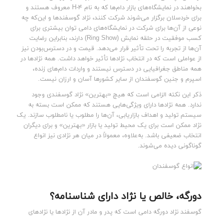
بخواهند در نمایشگاه‌های بازار دام‌ها که به نام ۴-H معروف هستند و
برای خردسلان برگزار می‌شوند شرکت کنند، نژاد گوسفندها و این‌که چه
نوعی از آن‌ها برای شرکت در نمایشگاه‌های دامی توان بیشتری برای
کسب موفقیت در حلقه نمایش (Ring Show) دارند، بنابراین رضایت
آن‌ها از تجربه را تحت تأثیر قرار می‌دهد. قیمت و در دسترس‌بودن نیز
از عواملی است که در انتخاب نژادها تأثیر خواهد داشت. همه نژادها در
همه مناطق جغرافیایی در دسترس نیستند و واردات دام‌های زنده،
اسپرم و جنین گوسفندان از سایر کشورها آسان و ارزان نیست.
ذکر این نکته الزامی است که هیچ «بهترین» نژاد گوسفندی وجود
ندارد. همه نژادها دارای ویژگی‌هایی هستند که ممکن است بسته به
سیستم تولید و اهداف بازاریابی، آن‌ها را مطلوب یا نامطلوب سازند. یک
نژاد ممکن است برای یک محیط تولید یا بازار «بهترین» و برای دیگران
انتخاب ضعیفی باشد. به‌علاوه، معمولاً در میان هر نژادی نیز انواع
گوناگونی دیده می‌شوند.
دورگه، خالص یا نژاد دارای شناسنامه؟
گوسفند نژاد دورگه دامی است که پدر و مادر آن از نژادها یا نژادهای