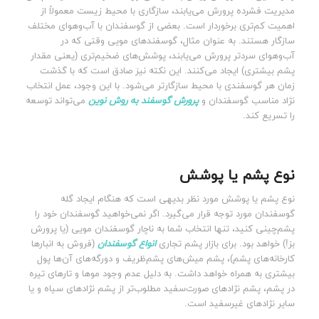
مدیریت فشرده پرورش می‌یابند، سازگاری با محیط زیست معمولاً از
اهمیت کم‌تری برخوردار است. بعضی از گوسفندان با آب‌وهوای مختلف
سازگار هستند. به عنوان مثال، گوسفندهای مویی وقتی که در
آب‌وهوای سردتر پرورش می‌یابند، پوشش‌های ضخیم‌تری (یعنی مقدار
پشم بیشتری) ایجاد می‌کنند. این نکته نیز صادق است که با گذشت
زمان هر گوسفندی با محیط سازگارتر می‌شود. با این وجود، عمل انتخاب
نژاد مناسب گوسفندان و
پرورش گوسفند به روش نوین
می‌تواند توسعه
را تسریع کند.
نوع پشم یا پوشش
نوع پشم یا پوشش مورد نظر بدیهی است که هنگام ایجاد گله
گوسفندان مورد توجه قرار می‌گیرد. اگر نمی‌خواهید گوسفندان خود را
پشم‌چینی کنید، تنها انتخاب شما به ناچار گوسفندان مویی (یا پرورش
بز!) خواهد بود. برای بازار پشم تجاری
انواع گوسفندان
(فروش به انبارها
کارخانه‌های پشم)، پشم میش‌های پشم‌ظریف و دورگه‌های آن‌ها پول
بیشتری به همراه خواهد داشت. به دلیل عدم وجود موها و تارهای تیره
در پشم، پشم نژادهای صورت‌سفید مطلوب‌تر از پشم نژادهای سیاه و یا
سایر نژادهای غیرسفید است.