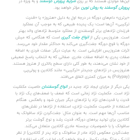
این‌ها مواردی هستند که بر روی
شرایط پرورش گوسفند
و به ویژه در
پرورش گوسفند به روش نوین
مؤثر خواهد بود.
«برتری» دام‌های دورگه در درجه اول به دلیل «هتروز» یا «قدرت
ترکیبی» آن‌ها است؛ یک پدیده طبیعی که به موجب آن عملکرد
فرزندان نژادهای برتر گوسفندی از عملکرد متوسط ​​نژادهای والد بهتر
است. هتروزیس یکی از
انواع جفت گیری
است که هنگامی که میش
دورگه با قوچ دورگه جفت‌گیری می‌کند به حداکثر مقدار خود می‌رسد.
اثرات هتروزیس افزایشی است. به عبارت دیگر: صفات فردی به اضافه
صفات پدری به اضافه صفات مادری. صفاتی که به انتخاب پاسخ ضعیفی
از خود نشان می‌دهند، به طور کلی دارای سطح بالاتری از هتروز هستند.
هتروزیس در نژادهای جدیدتر «ترکیبی» مانند کاتادین و پولی‌پی
(Polypay) به میزان کمتری اتفاق می‌افتد.
یکی دیگر از مزایای ایجاد نژاد جدید در
انواع گوسفندان
خاصیت مکمّلیت
نژاد است. مکملیت نژاد زمانی است که ضعف یا ضعف‌های یک نژاد با
قدرت یا قدرت‌های نژاد یا نژادهای دیگر جبران شود و بالعکس. هنگام
استفاده از خاصیت مکملیت نژادی، استفاده از نژادها در نقش‌های
مناسب آن‌ها مهم است. به عنوان مثال: جفت‌کردن نژاد سافولک به
کاتادین برای تولید بره‌های دورگه، قدرت رشد و نوع گوشت برتر
سافولک را با خصوصیات برجسته مادری کاتادین متعادل می‌کند.
جفت‌کردن معکوس (نژاد مادر از سافولک و نژاد پدر از کاتادین) از نظر
ژنتیکی ویژگی‌های یکسانی ایجاد خواهد کرد، اما این کار، استفاده از