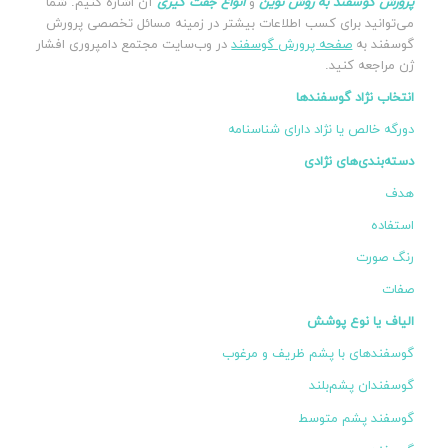
پرورش گوسفند به روش نوین
و
انواع جفت گیری
آن اشاره کنیم. شما
می‌توانید برای کسب اطلاعات بیشتر در زمینه مسائل تخصصی پرورش
گوسفند به
صفحه پرورش گوسفند
در وب‌سایت مجتمع دامپروری افشار
ژن مراجعه کنید.
انتخاب نژاد گوسفندها
دورگه خالص یا نژاد دارای شناسنامه
دسته‌بندی‌های نژادی
هدف
استفاده
رنگ صورت
صفات
الیاف یا نوع پوشش
گوسفندهای با پشم ظریف و مرغوب
گوسفندان پشم‌بلند
گوسفند پشم متوسط