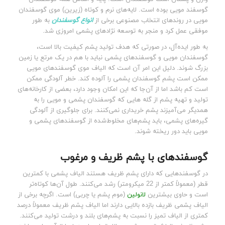
گوسفند مویی بوده است. لایه‌های نرم و کوتاه (زیرین) موی گوسفندان
مویی در روندهای انتخاب مصنوعی برخی از
انواع گوسفندان
به طور
موفقی عمل کرد و منجر به توسعه نژادهای پشمی امروزی شد.
به طور ایده‌آل، در صورتی که هدف تولید پشم کیفیت بالا است،
گوسفندان مویی و گوسفندهای پشمی نباید با هم در یک مرتع یا زمین
بزرگ شوند. دلیل این امر آن است که الیاف موی گوسفندهای مویی
ممکن است پشم گوسفندان پشمی را آلوده کند. خطر آلودگی ممکن
است کم باشد اما از آن‌جا که این امکان وجود دارد، بعضی از کارخانه‌های
تولید و تهیه پشم از گله هایی که گوسفندان پشمی و مویی را به
همدیگر می‌آمیزند پشم خریداری نمی‌کنند. برای جلوگیری از آلودگی
گیره‌های پشمی، باید پشم‌های مخلوط‌شده از گوسفندهای پشمی و
مویی باید دور ریخته شوند.
گوسفندهای با پشم ظریف و مرغوب
در گوسفندهایی که دارای پشم ظریف هستند الیاف پشمی با کمترین
قطر (معمولاً کمتر از 22 میکرومتر) رشد می‌کنند. طول آن‌ها کوتاه‌تر
است و حاوی بیشترین
لانولین
(موم پشم یا چربی) است. اگرچه برخی از
الیاف پشمی ظریف بازده بالایی دارند اما الیاف پشم ظریف معمولاً درصد
کمتری از الیاف تمیز را نسبت به پشم‌های بلند و درشت تولید می‌کنند.