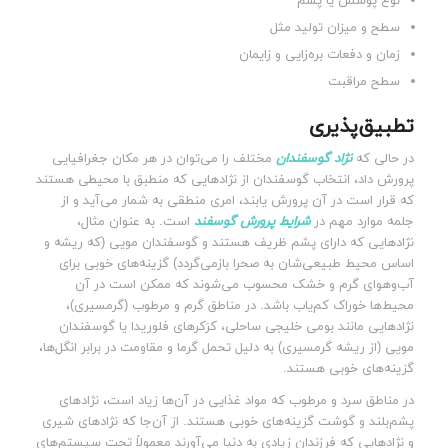
نوع پوشش یا پشم
سطح و میزان تولید مثل
زمان و دفعات بره‌زایی و زایمان
سطح مراقبت
تطبیق‌پذیری
در حالی که
نژاد گوسفندان
مختلف را می‌توان در هر مکان جغرافیایی
پرورش داد، انتخاب گوسفندان از نژادهایی که منطبق با محیطی هستند
که قرار است در آن پرورش یابند، امری منطقی به شمار می‌آید و از
جلمه موارد مهم در
شرایط پرورش گوسفند
است. به عنوان مثال،
نژادهایی که دارای پشم ظریف هستند و گوسفندان مویی (که ریشه و
اساس محیط طبیعی‌شان به صحرا بازمی‌گردد) گزینه‌های خوبی برای
آب‌وهوای گرم و خشک محسوب می‌شوند که ممکن است در آن
محیط‌ها خوراک کم‌یاب باشد. در مناطق گرم و مرطوب (گرمسیری)،
نژادهایی مانند بومی خلیجی ساحلی، کرَکرهای فلوریدا یا گوسفندان
مویی (از ریشه گرمسیری) به دلیل تحمل گرما و مقاومت در برابر انگل‌ها،
گزینه‌های خوبی هستند.
در مناطق سرد و مرطوب که مواد غذایی در آن‌ها زیاد است، نژادهای
پشم‌بلند و گوشت گزینه‌های خوبی هستند. از آن‌جا که نژادهای شیری
و نژادهایی که فرزندان زیادی به دنیا می‌آورند معمولاً تحت سیستم‌های