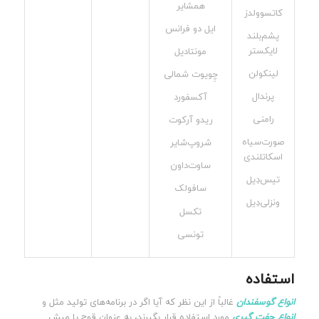
همشایر
کاتسوولدز
ایل دو فرانس
پشم‌بلند
لایکستر
مونتادیل
لینکولن
چِویوت شمالی
پرندال
آکسفورد
رامنی
ریدو آرکوت
صورت‌سیاه
شروپ‌شایر
اسکاتلندی
ساوت‌داون
تیس‌دِیل
سافولک
ونزلی‌دِیل
تکسل
تونسی
استفاده
انواع گوسفندان
غالباً از این نظر که آیا اگر در برنامه‌های تولید مثل و
انواع جفت گیری
مورد استفاده قرار بگیرند، به عنوان قوچ یا میش