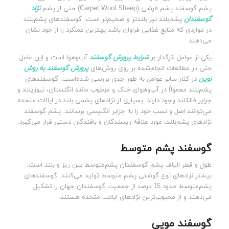
پشم گوسفند پشم فرشی (Carpet Wool Sheep) حتی از پشم
نژاد
گوسفندان
پشم‌بلند نیز بلندتر و ضخیم‌تر است. گوسفندهای پشم‌بلند
در مواردی که منابع غذایی فراوان باشد بهترین عملکرد را از خود نشان
می‌دهند.
یکی از عوامل اثرگذار بر
شرایط پرورش گوسفند
آب‌وهوا است و این عامل
حتی در مطالعات انجام‌شده بر روی روش‌های
پرورش گوسفند به روش
نوین
در کنار سایر عوامل به طور جدی بررسی شده‌است. گوسفندهای
پشم‌بلند معمولاً در آب‌وهوای خنک و مرطوب مانند انگلستان، نیوزیلند و
جزایر فالکلند وجود دارند. بسیاری از نژادهای پشمی بلند در ایالات متحده
می‌توانند اصل‌ و نسب خود را به جزایر انگلیسی برسانند. پشم گوسفند
نژادهای پشم‌بلند، مورد علاقه ریسندگان و بافندگان دستی قرار می‌گیرد.
گوسفند پشم متوسط
طول و قطر الیاف پشمِ گوسفندان پشم‌متوسط ​​بین ریز و بلند است.
بیشتر نژادهای نوع گوشتی پشم متوسط ​​تولید می‌کنند. گوسفندهای
پشم‌متوسط ​​حدود 15 درصد از جمعیت گوسفندان جهان را تشکیل
می‌دهند و از محبوب‌ترین نژادهای ایالات متحده هستند.
گوسفند مویی