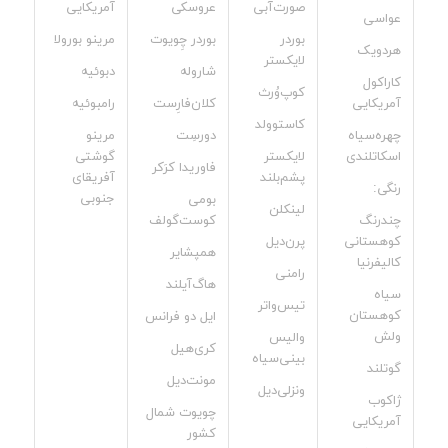
صورت‌آبی
عروسکی
آمریکایی
عواسی
بوردر
بوردر چِویوت
مرینو بورولا
هردویک
لایکستر
شاروله
دبوئیه
کاراکول
کوپ‌وُرث
آمریکایی
کلان‌فارِست
رامبوئیه
کاستوولد
چهره‌سیاه
دورسِت
مرینو
اسکاتلندی
لایکستر
گوشتی
فاوریدا کرَکر
پشم‌بلند
آفریقای
رنگی:
جنوبی
بومی
لینکلن
چندرنگ
کوست‌گولف
کوهستانی
پرن‌دیل
همپشایر
کالیفرنیا
رامنی
هاگ‌آیلند
سیاه
تیس‌واتر
کوهستان
ایل دو فرانس
ولش
والیس
کری‌هیل
بینی‌سیاه
گوتلند
مونت‌دیل
ونزلی‌دیل
ژاکوب
چویوت شمال
آمریکایی
کشور