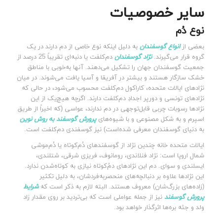
سایر خصوصیات
نوع دُم
بعضی از
انواع گوسفندان
به دلیل اینکه نوع خاصی از دم دارند در یک
گروه قرار می‌گیرند.
نژاد گوسفندان
دم‌کلفت یا دنبه‌ای تقریباً 25 درصد از
جمعیت گوسفندان جهان را تشکیل می‌دهند. آنها به‌خوبی با مناطق
خشک سازگار هستند و بیشتر در آفریقا و آسیا یافت می‌شوند. در میان
نژادهای ایالات متحده، کاراکول دم‌کلفت محسوب می‌شود، در حالی که
نژادهای تونسی و دورپر اجدادِ دم‌کلفت دارند. اگرچه هیچ‌یک از این
نژادها رسوبات چربی قابل‌توجهی در دم ندارند، عواسی (که اخیراً از طریق
اسپرم و به شکل مصنوعی و با شیوه‌های
پرورش گوسفند به روش نوین
به دنیای گوسفندان معرفی شده‌است) نیز گوسفندی دم‌کلفت است.
ایالات متحده خانه چندین نژاد از گوسفندهای ‌دُم‌کوتاه یا دُم‌موشی
شمال اروپا است: نژاد فنلاندی، رومانوف، فریزی شرقی، شتلندی،
ایسلندی و سوای. دم این نژادهای دمُ‌کوتاه نیازی به کوتاه‌شدن ندارد.
این نژادها علاوه بر دنبالچه‌های منحصربه‌فردشان، به دلیل تکثیر
(زاده‌های بزرگ‌شان) معروف هستند. البته لازم به ذکر است که
شرایط
پرورش گوسفند
نیز از جمله عواملی است که بی‌تردید بر روی مقدار زاد
ولد و جثه بره‌ها اثرگذار خواهد بود.