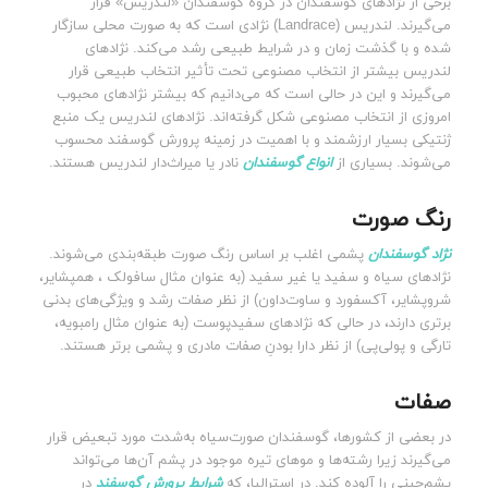
برخی از نژادهای گوسفندان در گروه گوسفندان «لندریس» قرار
می‌گیرند. لندریس (Landrace) نژادی است که به صورت محلی سازگار
شده و با گذشت زمان و در شرایط طبیعی رشد می‌کند. نژادهای
لندریس بیشتر از انتخاب مصنوعی تحت تأثیر انتخاب طبیعی قرار
می‌گیرند و این در حالی است که می‌دانیم که بیشتر نژادهای محبوب
امروزی از انتخاب مصنوعی شکل گرفته‌اند. نژادهای لندریس یک منبع
ژنتیکی بسیار ارزشمند و با اهمیت در زمینه پرورش گوسفند محسوب
می‌شوند. بسیاری از
انواع گوسفندان
نادر یا میراث‌دار لندریس هستند.
رنگ صورت
نژاد گوسفندان
پشمی اغلب بر اساس رنگ صورت طبقه‌بندی می‌شوند.
نژادهای سیاه و سفید یا غیر سفید (به عنوان مثال سافولک ، همپشایر،
شروپشایر، آکسفورد و ساوت‌داون) از نظر صفات رشد و ویژگی‌های بدنی
برتری دارند، در حالی که نژادهای سفیدپوست (به عنوان مثال رامبویه،
تارگی و پولی‌پی) از نظر دارا بودنِ صفات مادری و پشمی برتر هستند.
صفات
در بعضی از کشورها، گوسفندان صورت‌سیاه به‌شدت مورد تبعیض قرار
می‌گیرند زیرا رشته‌ها و موهای تیره موجود در پشم آن‌ها می‌تواند
پشم‌چینی را آلوده کند. در استرالیا، که
شرایط پرورش گوسفند
در