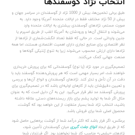
انتخاب نژاد گوسفندها
طبق برخی تخمین‌ها، بیش از 1000 نژاد از گوسفندان در سراسر جهان و
بیش از 50 نژاد مختلف فقط در ایالات متحده آمریکا وجود دارد. به
صورت مستمر، نژادهای گوسفندی بیشتری به ایالات متحده وارد
می‌شوند و انتقال آن‌ها و ورودشان به آمریکا اغلب از طریق اسپرم یا
جنین‌ وارداتی است. در حالی که فقط تعداد انگشت‌شماری از نژادها از
نظر اقتصادی برای صنایع تجاری دارای اهمیت اقتصادی هستند، اما همه
نژادها دارای ارزش محسوب می‌شوند زیرا به تنوع ژنتیکی گونه‌ها و
صنعت جهانی کمک می‌کنند.
تصمیم‌گیری در مورد نژاد (یا نوع) گوسفندانی که برای پرورش خریداری
خواهند شد، امر بسیار مهمی است که هر پرورش‌دهنده گوسفند باید با
دقت در آن تأمل و تدبّر کند. نژادهای گوسفندان و انواع آن‌ها و بررسی
و تعیین دقیق‌شان باید از کارهای اولیه‌ای باشد که در تصمیم‌گیری برای
پرورش گوسفند مد نظر قرار می‌گیرد. این به آن دلیل است که به‌ عنوان
مثال اگر شما به تولید پشم برای بازار ریسنده‌های دستی علاقه داشته
باشید، انتخاب نژاد شما بسیار متفاوت از این خواهد بود که گوشت،
محصول اصلی شما برای فروش باشد.
برعکس، اگر قرار باشد که اکثر درآمد شما از گوشت بره‌هایی حاصل شود
که از طریق ایجاد
انواع جفت گیری
میان گوسفندان تأمین شود،
نژادهای «پشمی» مناسب کار شما نخواهند بود. اگر فرزندان شما