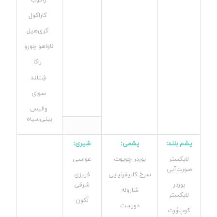
ژاکوب
کاراکول
کری‌هیل
ناواهو چورو
راکا
شِتلند
سواِی
والیس
بینی‌سیاه
پشم بلند:
پشمی:
شیری:
لایکستر
بوردر چِویوت
عواسی
صورت‌آبی
سرخ کالیفرنیایی
فریزی
بوردر
شرقی
شاروله
لایکستر
لَکون
دورسِت
کوپ‌وُرث