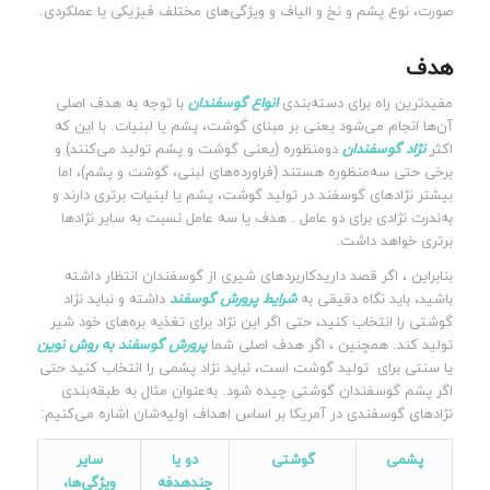
صورت، نوع پشم و نخ و الیاف و ویژگی‌های مختلف فیزیکی یا عملکردی.
هدف
مفیدترین راه برای دسته‌بندی
انواع گوسفندان
با توجه به هدف اصلی
آن‌ها انجام می‌شود یعنی بر مبنای گوشت، پشم یا لبنیات. با این که
اکثر
نژاد گوسفندان
دومنظوره (یعنی گوشت و پشم تولید می‌کنند) و
برخی حتی سه‌منظوره هستند (فراورده‌های لبنی، گوشت و پشم)، اما
بیشتر نژادهای گوسفند در تولید گوشت، پشم یا لبنیات برتری دارند و
به‌ندرت نژادی برای دو عامل . هدف یا سه عامل نسبت به سایر نژادها
برتری خواهد داشت.
بنابراین ، اگر قصد داریدکاربردهای شیری از گوسفندان انتظار داشته
باشید، باید نگاه دقیقی به
شرایط پرورش گوسفند
داشته و نباید نژاد
گوشتی را انتخاب کنید، حتی اگر این نژاد برای تغذیه بره‌های خود شیر
تولید کند. همچنین ، اگر هدف اصلی شما
پرورش گوسفند
به روش نوین
یا سنتی برای تولید گوشت است، نباید نژاد پشمی را انتخاب کنید حتی
اگر پشم گوسفندان گوشتی چیده شود. به‌عنوان مثال به طبقه‌بندی
نژادهای گوسفندی در آمریکا بر اساس اهداف اولیه‌شان اشاره می‌کنیم:
پشمی
گوشتی
دو یا
سایر
چندهدفه
ویژگی‌ها،