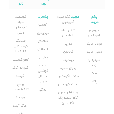
بودن
نادر
پشم
مویی:
شکم‌سیاه
پشمی:
گوسفند
ظریف:
آمریکایی
سیاه
کلمبیا
کوهستان
کورموی
شکم‌سیاه
ولش
کوری‌دِیل
آمریکایی
باربادوس
چندرنگ
فنلاندی
بورولا مرینو
دورپر
کوهستانی
ایسلندی
کالیفرنیا
دلاین مرینو
کاتادین
پولی‌پِی
کلان‌فارِست
دِبوئیه یا
رومانوف
دِبو
مرینو
فلوریدا کرَکر
رویال سفید
گوشتی
رامبوئیه
گوتلند
سنت آگوستین
آفریقای
پاناما
جنوبی
بومیِ
سنت کرویکس
گالف‌کوست
تارگی
ویلتشایر هورن
هِردویک
(نژاد سفیدرنگ
انگلیسی)
هاگ آیلند