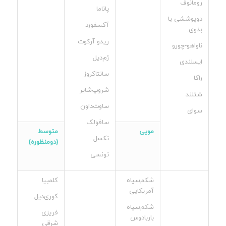
رومانوف
پاناما
دوپوششی یا
آکسفورد
بَدَوی:
ریدو آرکوت
ناواهو-چورو
رُم‌دیل
ایسلندی
سانتاکروز
راکا
شروپ‌شایر
شتلند
ساوت‌داون
سوای
سافولک
مویی
متوسط
تکسل
(دومنظوره)
تونسی
شکم‌سیاه
کلمبیا
آمریکایی
کوری‌دیل
شکم‌سیاه
فریزی
باربادوس
شرقی