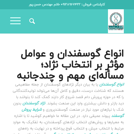
کارشناس فروش: ۰۹۱۲۸۹۶۷۴۲۲ خانم مهندس حسن پور
انواع گوسفندان و عوامل
مؤثر بر انتخاب نژاد؛
مسأله‌ای مهم و چندجانبه
انواع گوسفندان
یا به بیان دیگر نژادهای گوسفندان از جمله مفاهیمی
هستند که شناخت درست، دقیق و کامل آن‌ها می‌تواند تولیدکنندگانی
را که در حوزه پرورش دام قصد شروع کار دارند کمک کند تا بتوانند با
دید بازتر و دانش بیشتری وارد این صنعت بشوند.
نژاد گوسفندان
بدون
شک با نیازهای مورد نیاز در صنعت گوسفندپروری و
شرایط پروش
گوسفند
پیوند عمیقی دارد. در این مقاله ما خواهیم کوشید تا با اشاره
به معیارها و روش‌های انتخاب نژادهای گوسفندان، به تفکیک به موارد
مرتبط با انتخاب میش و انتخاب قوچ پرداخته و در نهایت به راه‌های