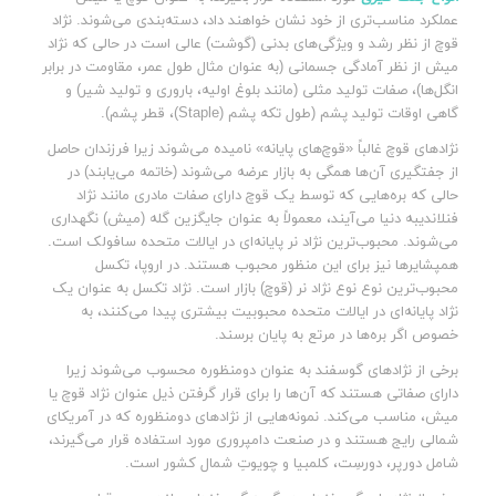
عملکرد مناسب‌تری از خود نشان خواهند داد، دسته‌بندی می‌شوند. نژاد
قوچ از نظر رشد و ویژگی‌های بدنی (گوشت) عالی است در حالی که نژاد
میش از نظر آمادگی جسمانی (به عنوان مثال طول عمر، مقاومت در برابر
انگل‌ها)، صفات تولید مثلی (مانند بلوغ اولیه، باروری و تولید شیر) و
گاهی اوقات تولید پشم (طول تکه پشم (Staple)، قطر پشم).
نژادهای قوچ غالباً «قوچ‌های پایانه» نامیده می‌شوند زیرا فرزندان حاصل
از جفتگیری آن‌ها همگی به بازار عرضه می‌شوند (خاتمه می‌یابند) در
حالی که بره‌هایی که توسط یک قوچ دارای صفات مادری مانند نژاد
فنلاندیبه دنیا می‌آیند، معمولاً به عنوان جایگزین گله (میش) نگهداری
می‌شوند. محبوب‌ترین نژاد نر پایانه‌ای در ایالات متحده سافولک است.
همپشایرها نیز برای این منظور محبوب هستند. در اروپا، تکسل
محبوب‌ترین نوع نوع نژاد نر (قوچ) بازار است. نژاد تکسل به عنوان یک
نژاد پایانه‌ای در ایالات متحده محبوبیت بیشتری پیدا می‌کنند، به
خصوص اگر بره‌ها در مرتع به پایان برسند.
برخی از نژادهای گوسفند به عنوان دومنظوره محسوب می‌شوند زیرا
دارای صفاتی هستند که آن‌ها را برای قرار گرفتن ذیل عنوان نژاد قوچ یا
میش، مناسب می‌کند. نمونه‌هایی از نژادهای دومنظوره که در آمریکای
شمالی رایج هستند و در صنعت دامپروری مورد استفاده قرار می‌گیرند،
شامل دورپر، دورسِت، کلمبیا و چویوتِ شمال کشور است.