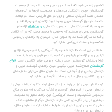
تخمین زده می‌شود که گوسفندان مویی حدود 10 درصد از جمعیت
گوسفندان جهان را تشکیل می‌دهند و محبوبیت آن‌ها در آب‌وهوای
معتدل مانند آمریکای شمالی و اروپا در حال افزایش است. در ایالات
متحده، دو نوع گوسفند مویی وجود دارد: نژادهای «بهبودیافته» و
«بهبودنیافته» (یا نژادهای لندریس). نژادهای
بهبودنیافته
نژادهای
گوسفندی بومی‌ای هستند که به‌خوبی با محیط محلی که در آن تکامل
یافته‌اند سازگار شده‌اند. به عنوان مثال، می‌توان به نژادهای باربادوس،
شکم‌سیاه و سنت کرویکس اشاره کرد.
اعتقاد بر این است که نژاد شکم‌سیاه آمریکایی یا «باربادوس» نژادی
ترکیبی بین نژادهای‌ باربادوس شکم‌سیاه ، موفلون و رامبوئیه است.
شاخ ویلتشایر گوسفندی است ریخته و بومی جزایر انگلیس است.
انواع
گوسفندان
اصلاح‌شده مویی ترکیبی میان نژادهای گوسفند مویی و
نژادهای پشمیِ نوع گوشتی است. به عنوان مثال می‌توان به نژادهای
دورپر، کاتادین، رویال سفید و سنت آگوستین اشاره کرد.
گوسفندان مویی نیز می‌توانند از نظر محل تولد متفاوت باشند. برخی از
نژادهای مویی از آب‌وهوای گرمسیری نشأت می‌گیرند (به عنوان مثال
باربادوس شکم‌سیاه و سنت کرویکس). این نژادها تمایل به مقاومت
بیشتری در برابر انگل‌های دامی دارند. نژادهای دیگر از مناطق خشک
ناشی شده و بهترین تطبیق را با شرایط مشابه دارند (به عنوان مثال،
نژادهای دورپر و دامارا).