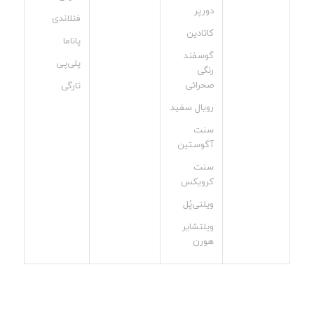
دورپر
فنلاندی
کاتادین
پاناما
گوسفند
پلی‌پی
رنگی
صحرائی
تارگی
رویال سفید
سنت
آگوستین
سنت
کرویکس
ویلتی‌پُل
ویلتشایر
هورن