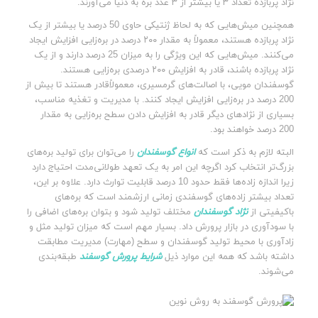
نژاد پربازده تعداد ۳ یا بیشتر از ۳ عدد بره به دنیا می‌آورند.
همچنین میش‌هایی که به لحاظ ژنتیکی حاوی 50 درصد یا بیشتر از یک
نژاد پربازده هستند، معمولاً به مقدار ۲۰۰ درصد در بره‌زایی افزایش ایجاد
می‌کنند. میش‌هایی که این ویژگی را به میزان 25 درصد دارند و از یک
نژاد پربازده باشند، قادر به افزایش ۲۰۰ درصدی بره‌زایی هستند.
گوسفندان مویی، با اصالت‌های گرمسیری، معمولاًقادر هستند تا بیش از
200 درصد در بره‌زایی افزایش ایجاد کنند. با مدیریت و تغذیه مناسب،
بسیاری از نژادهای دیگر قادر به افزایش دادن سطح بره‌زایی به مقدار
200 درصد خواهند بود.
البته لازم به ذکر است که
انواع گوسفندان
را می‌توان برای تولید بره‌های
بزرگ‌تر انتخاب کرد اگرچه این امر به یک تعهد طولانی‌مدت احتیاج دارد
زیرا اندازه زاده‌ها فقط حدود 10 درصد قابلیت توارث دارد. علاوه بر این،
تعداد بیشتر زاده‌های گوسفندی زمانی ارزشمند است که بره‌های
باکیفیتی از
نژاد گوسفندان
مختلف تولید شود و بتوان بره‌های اضافی را
با سودآوری در بازار پرورش داد. بسیار مهم است که میزان تولید مثل و
زادآوری با محیط تولید گوسفندان و سطح (مهارت) مدیریت مطابقت
داشته باشد که همه این موارد ذیل
شرایط پرورش گوسفند
طبقه‌بندی
می‌شوند.