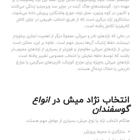
لایکستر است. بنیاد ویلیامزبورگ تلاش برای حفظ این نژاد پشم‌بلند را بر
عهده دارد. گوسفندهای هاگ آیلند در جزایر سد ویرجینیا زندگی می‌کنند
و اکنون در کوه ورنون، محل تولد جورج واشنگتن پرورش داده می‌شوند.
سانتاکروز نژاد دیگری است که از طریق انتخاب طبیعی در جزایر کانال
کالیفرنیا تکامل یافته است.
در حالی که نژادهای نادر و میراثی معمولاً دیگر از اهمیت تجاری برخوردار
نیستند، حفظ ژنتیک آن‌ها بسیار مهم است. علاوه بر این، ممکن است
برخی از نژادهای میراثی مقاوم‌تر و قوی‌تر از بسیاری از نژادهای محبوب‌تر
باشند که توسط حلقه نمایش یا انتخاب مصنوعی تغییر یافته است.
نژادهای میراثی به‌ویژه برای مزارع کوچک، کاربردهای سرگرمی یا مزارع
تاریخی یا املاک ایده‌آل هستند.
انتخاب نژاد میش در
انواع
گوسفندان
هنگام انتخاب نژاد یا نوع میش، بسیاری از عوامل مهم هستند.
سازگاری با محیط پرورش