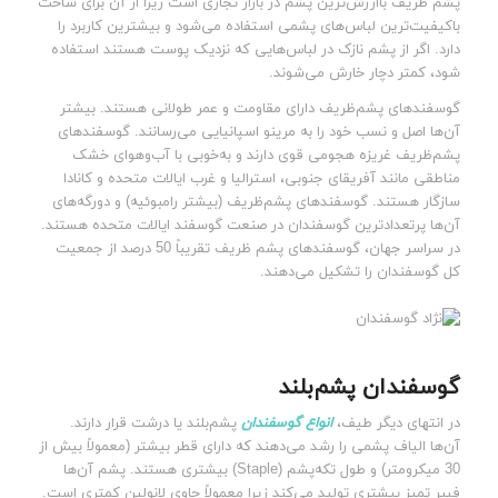
پشم ظریف باارزش‌ترین پشم در بازار تجاری است زیرا از آن برای ساخت
باکیفیت‌ترین لباس‌های پشمی استفاده می‌شود و بیشترین کاربرد را
دارد. اگر از پشم نازک در لباس‌هایی که نزدیک پوست هستند استفاده
شود، کمتر دچار خارش می‌شوند.
گوسفندهای پشم‌ظریف دارای مقاومت و عمر طولانی هستند. بیشتر
آن‌ها اصل و نسب خود را به مرینو اسپانیایی می‌رسانند. گوسفندهای
پشم‌ظریف غریزه هجومی قوی دارند و به‌خوبی با آب‌وهوای خشک
مناطقی مانند آفریقای جنوبی، استرالیا و غرب ایالات متحده و کانادا
سازگار هستند. گوسفندهای پشم‌ظریف (بیشتر رامبوئیه) و دورگه‌های
آن‌ها پرتعدادترین گوسفندان در صنعت گوسفند ایالات متحده هستند.
در سراسر جهان، گوسفندهای پشم ظریف تقریباً 50 درصد از جمعیت
کل گوسفندان را تشکیل می‌دهند.
گوسفندان پشم‌بلند
در انتهای دیگر طیف،
انواع گوسفندان
پشم‌بلند یا درشت قرار دارند.
آن‌ها الیاف پشمی را رشد می‌دهند که دارای قطر بیشتر (معمولاً بیش از
30 میکرومتر) و طول تکه‌پشم (Staple) بیشتری هستند. پشم آن‌ها
فیبر تمیز بیشتری تولید می‌کند زیرا معمولاً حاوی لانولین کمتری است.