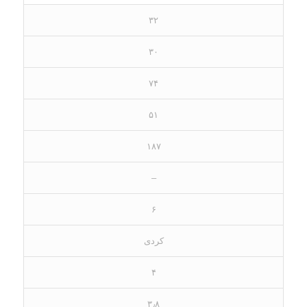
۳۲
۳۰
۷۴
۵۱
۱۸۷
–
۶
کردی
۴
۳٫۸