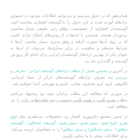
همان‌طور که در جدول می‌بینید و می‌توانید اطلاعات موجود در خصوص
نژادهای آورده شده در این جدول را با گوسفند افشاری مقایسه کنید،
گوسفندان افشاری از خصوصیت دوقلو زایی طبیعی بسیار مناسبی
برخوردار هستند. همچنین با استفاده از روش‌های اصلاح نژادی علمی
که بر روی آن‌ها صورت گرفته و وفق پذیری بسیار مناسب آن‌ها با
شرایط محیطی و مقاومت در برابر بیماری‌ها، می‌توان از آن‌ها به
عنوان یکی از بهترین نژادهای گوسفندان ایرانی برای انجام کار پرورش
گوسفند و گله‌داری نام برد.
در آخرین و
پنجمین بخش از مطلب نژادهای گوسفند ایرانی ؛ معرفی و
بررسی
ببه معرفی نژادهای گوسفندهای ایران از جمله کرمانی،
کلکوهی، لری، لری بختیاری، مغانی، نائینی و مهربانی آشنا خواهیم شد.
در صورتی که مطالعه این مطلب برایتان مفید بود پیشنهاد می‌کنیم
مطلب
هتروزیگوت و هموزیگوت چیست و چه تفاوت‌هایی دارد
را نیز
مطالعه کنید.
در ضمن مجتمع دام‌پروری افشار ژن محصولات بی‌نظیری مثل
قوچ
هترو
،
قوچ همو
،
میش هترو
،
میش همو
،
گوسفند چندقلوزا
،
گوسفند
دوقلوزا
،
میش چندقلوزا
و
میش دوقلوزا
را به متقاضیان عرضه می‌کند.
برای اطلاعات بیشتر با ما تماس بگیرید.