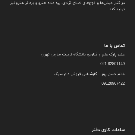
در کنار میش‌ها و قوچ‌های اصلاح نژادی، بره ماده هترو و بره نر هترو نیز
تولید کند.
تماس با ما
عضو پارک علم و فناوری دانشگاه تربیت مدرس تهران
021-82801149
خانم حسن پور – کارشناس فروش دام سبک
09128967422
ساعات کاری دفتر