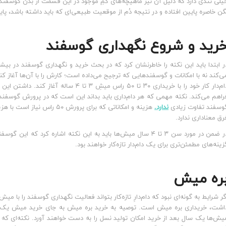
یلی تندی دارد که دلیل آن نیز ماهیچه‌های کمِ موجود در این قسمت از بدن گوس
گن خاصره پایین افتاده و در نتیجه دُم از موقعیت طبیعی‌ای که باید داشته باشد، پایین
رید و شروع نگهداری گوسفند
ر ابتدا باید این نکته را خاطرنشان کرد که در بحث خرید و نگهداری گوسفند در بیشت
ی‌کند نه با امکانات و گوسفندهایی که ترجیح می‌داده است؛ کارش را با آن‌ها آغاز 
دام‌دار کار خود را با خریداری ۳۰ تا ۵۰ را
وسفند تفاوت زیادی
ندارد.
رق معناداری ندارد.
در ضمن در مورد سن ۳ تا ۴ سال میش‌ها باید به این نکته اشاره کرد ک
زینه‌های مطمئن‌تری برای یک دام‌دار تازه‌کار خواهند بود.
ر
ه میش
اشت، خریداری بره میش است. توصیه به خرید بره میش به جای خرید میش یک‌سال
یش‌ها یک سال بعد از خرید امکان تولید نسل را به دست خواهند آورد. نکته‌ای که