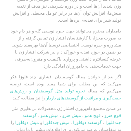
وزن شدید آن‌ها است و در دوره شیردهی نیز هدف از تغذیه
میش‌ها، افزایش توان آن‌ها در برابر عوامل محیطی و افزایش
تولید شیر برای تغذیه‌ی بره‌ها است.
دامداران محترم می‌توانند جهت جیره نویسی گله و هر دام خود
به صورت مجزا، با کارشناسان افشار ژن تماس گرفته و از
مشاوره و جیره نویسی اختصاصی توسط آن‌ها بهره‌مند شوند.
در ضمن در حوزه تغذیه و خوراک دام نیز شرکت افشار ژن با
عرضه کنسانتره داشتی و پرواری باکیفیت و مقرون‌به‌صرفه،
جهت خدمات‌دهی به دامپروران آمادگی دارد.
اگر بعد از خواندن مقاله گوسفندان افشاری چند قلوزا فکر
می‌کنید که این مطلب برای شما مفید بوده است، توصیه
می‌کنیم که مقاله
نحوه تولید مثل گوسفندان و روش‌های
جفت‌گیری و مراقبت از گوسفندهای باردار
را نیز مطالعه کنید.
در ضمن مجتمع دام‌پروری افشار ژن محصولات بی‌نظیری مثل
قوچ هترو
،
قوچ همو
،
میش هترو
،
میش همو
،
گوسفند
چندقلوزا
،
گوسفند دوقلوزا
،
میش چندقلوزا
و
میش دوقلوزا
را
به متقاضیان عرضه می‌کند. برای اطلاعات بیشتر با ما تماس