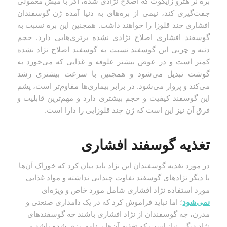
بره نر هترو زایگوت که اصلاح نژادی شده، اگر با میش معمولی
جفت‌گیری کند، نیمی از بره‌های به دنیا آمده ژن گوسفندان
افشاری چند قلوزا را خواهند داشت. همچنین این بره نسبت به
گوسفند افشاری اصلاح نژادی نشده برتری‌هایی دارد. حجم
دنبه و چربی این گوسفند نسبت به گوسفند اصلاح نژاد نشده
کمتر است و در عوض بیشتر علوفه‌ و غذایی که می‌خورد به
گوشت تبدیل می‌شود و همچنین با سرعت بیشتری رشد
می‌کند و پروار می‌شود. در برابر بیماری‌ها مقاوم‌تر است، پشم
این گوسفند کیفیت و حجم بیشتری دارد و مهم‌ترین قابلیت و
فرق آن نیز این است که ژن چند قلوزایی را دارا است.
تغذیه گوسفند افشاری
در مورد تغذیه گوسفندان این نژاد باید بیان کرد که خوراک آن‌ها
با دیگر نژادهای گوسفند تفاوت چندانی نداشته و مواد غذایی
مورد استفاده نژاد افشاری شامل مورد خاص و ویژه‌ای
نمی‌شود
؛ اما نباید فراموش کرد که در یک دامداری صنعتی و
مدرن، چه گوسفندان از نژاد افشاری باشند چه گوسفندهای
نژاد دیگر، نیاز است که تغذیه آن‌ها برنامه‌ریزی شده باشد و