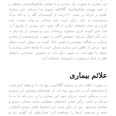
این بیماری به صورت یک سندرم و با عوامل مایکوپلاسمایی مختلف و
از همه مهم‌تر مایکوپلاسما آگالاکتیه شیوع پیدا می‌کند. این بیماری
علاوه بر این‌که در حدود ۳۰ درصد از گوسفندان گله را به کام مرگ
می‌فرستد، به دلیل درگیر کردن غده پستانی می‌تواند موجب عدم
کارایی و حذف دام‌های دیگری از گله شود. این بیماری از طریق آب،
غذا، شیر آلوده، ادرار، مدفوع، ترشحات بینی و چشمی از یک دام به
دام دیگر انتقال می‌یابد. همچنین گاهی به صورت غیرمستقیم از مجاری
پستانی در هنگام دوشیدن و تنفس خاک آلوده نیز ممکن است منتقل
شود. برخی از ناقلین این بیماری ممکن است تا ماه‌ها عامل بیماری را
منتقل یا دفع کنند. به همین دلیل باید در خصوص شناسایی دام‌های
ناقل از کمک و مشورت دامپزشک استفاده کرد.
علائم بیماری
در صورت ابتلای دام به بیماری آگالاکسی تنها یک تا دو هفته لازم است
تا نشانه‌های آن در دام بروز پیدا کند. از نشانه‌های مشخص این بیماری
تب و بی‌حالی است. جریان خون این بیماری را در بدن دام جا به جا
می‌کند و باعث درگیر شدن اندام‌های متفاوتی مانند پستان، چشم و
مفاصل می‌شود. پس از درگیر شدن این اندام‌ها علائم بیماری آشکارتر
شده و می‌شود آن‌ها را مشاهده کرد. همان‌طور که گفتیم تب و