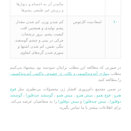
مالیدن آن به اجسام و دیوارها
و ریزش غیر طبیعی پشم‌ها
۱۰
لمفادنیت کازئوس
کم شدن وزن، کم شدن مقدار
پشم تولیدی و همچنین افت
کیفیت پشم، بروز ترشحات
چرکی در بینی و چشم گوسفند،
تنگی نفس، کم شدن اشتها و
متورم شدن گره‌های لنفاوی
در صورتی که مطالعه این مطلب برایتان سودمند بود پیشنهاد می‌کنیم
مطلب
بیماری
آنتروتوکسمی و نکاتی در خصوص واکسن آنتروتوکسمی
را مطالعه کنید.
در ضمن مجتمع دام‌پروری افشار ژن محصولات بی‌نظیری مثل
قوچ
هترو
،
قوچ همو
،
میش هترو
،
میش همو
،
گوسفند چندقلوزا
،
گوسفند
دوقلوزا
،
میش چندقلوزا
و
میش دوقلوزا
را به متقاضیان عرضه می‌کند.
برای اطلاعات بیشتر با ما تماس بگیرید.