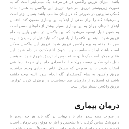
باشد. میزان تزریق واکسن در هر مرحله یک میلی‌لیتر است که به
صورت زیرپوستی تزریق می‌شود. تزریق این واکسن به همراه ماده
کمکی ساپونین در صورتی که در زمان مناسب باشد بسیار مؤثر است
و می‌تواند گله را برای مدتی از ابتلا به این بیماری مصون کند. احتمال
ابتلای دام‌های جوان به این بیماری بسیار بیشتر از دام‌های مسن است
به همین دلیل توصیه می‌شود که این واکسن در سنین پایین به دام
تزریق شود. البته این نکته را از یاد نبرید که نباید قبل از رسیدن دام به
سن ۱۰ هفته به بره واکسن تزریق شود. تزریق این واکسن ممکن
است باعث ایجاد حساسیت و یا شوک آنافیلاکتیک در دام شود. این
علائم ممکن است یک تا دو ساعت پس از تزریق شروع شود. به همین
دلیل دام‌پزشکان توصیه می‌کنند ابتدا تعدادی دام برای تزریق آزمایشی
انتخاب شوند تا در صورتی که مشکل خاص و حادی وجود نداشت،
تزریق واکسن به تمام گوسفندان گله انجام شود. البته توجه داشته
باشید که استفاده از داروهای ضد حساسیت در برطرف کردن عوارض
تزریق واکسن بسیار مؤثر است.
درمان بیماری
در صورت مبتلا شدن دام یا دام‌هایی در گله باید هر چه زودتر با
دامپزشک تماس گرفت تا با تشخیص و آغاز به موقع روند درمان، آسیب
کمتری به دام و دام‌دار وارد شود. دام‌پزشکان معمولاً با تجویز تایلوزین