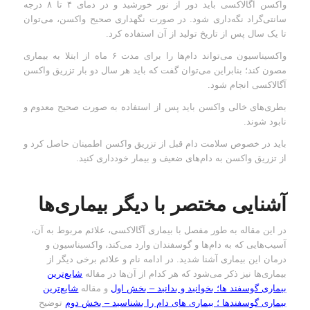
واکسن آگالاکسی باید دور از نور خورشید و در دمای ۴ تا ۸ درجه
سانتی‌گراد نگه‌داری شود. در صورت نگهداری صحیح واکسن، می‌توان
تا یک سال پس از تاریخ تولید از آن استفاده کرد.
واکسیناسیون می‌تواند دام‌ها را برای مدت ۶ ماه از ابتلا به بیماری
مصون کند؛ بنابراین می‌توان گفت که باید هر سال دو بار تزریق واکسن
آگالاکسی انجام شود.
بطری‌های خالی واکسن باید پس از استفاده به صورت صحیح معدوم و
نابود شوند.
باید در خصوص سلامت دام قبل از تزریق واکسن اطمینان حاصل کرد و
از تزریق واکسن به دام‌های ضعیف و بیمار خودداری کنید.
آشنایی مختصر با دیگر بیماری‌ها
در این مقاله به طور مفصل با بیماری آگالاکسی، علائم مربوط به آن،
آسیب‌هایی که به دام‌ها و گوسفندان وارد می‌کند، واکسیناسیون و
درمان این بیماری آشنا شدید. در ادامه نام و علائم برخی دیگر از
بیماری‌ها نیز ذکر می‌شود که هر کدام از آن‌ها در مقاله
شایع‌ترین
بیماری گوسفند ها؛ بخوانید و بدانید – بخش اول
و مقاله
شایع‌ترین
بیماری گوسفندها ؛ بیماری های دام را بشناسید – بخش دوم
توضیح