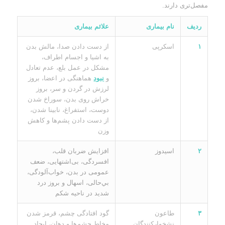
مفصل‌تری دارند.
ردیف
نام بیماری
علائم بیماری
۱
اسکرپی
از دست دادن صدا، مالش بدن
به اشیا و اجسام اطراف،
مشکل در عمل بلع، عدم تعادل
و
نبود
هماهنگی در اعضا، بروز
لرزش در گردن و سر، بروز
خراش روی بدن، سوراخ شدن
دوست، استفراغ، نابینا شدن،
از دست دادن پشم‌ها و کاهش
وزن
۲
اسیدوز
افزایش ضربان قلب،
افسردگی، بی‌اشتهایی، ضعف
عمومی در بدن، خواب‌آلودگی،
بي‌حالی، اسهال و بروز درد
شدید در ناحیه شکم
۳
طاعون
گود افتادگی چشم، قرمز شدن
نشخوارکنندگان
مخاط چشم‌ها و دهان، ایجاد