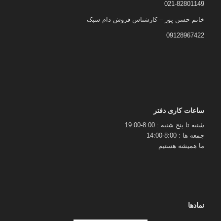
021-82801149
خانم حسن پور – کارشناس فروش دام سبک
09128967422
ساعات کاری دفتر
شنبه تا پنج شنبه : 8:00-19:00
جمعه ها : 8:00-14:00
ما همیشه هستیم
نمادها