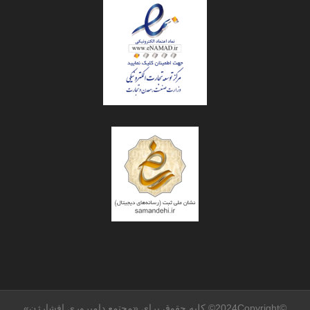
©2024Copyright© کلیه حقوق برای «مجتمع دامپروری افشارژن»